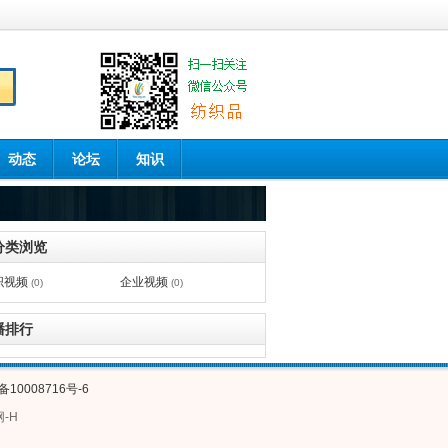
动态
论坛
知识
分类浏览
织视频
企业视频
(0)
(0)
播排行
备10008716号-6
网-H