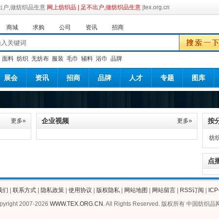
网上纺织品 | 足不出户,做纺织品生意
|tex.org.cn
商城
求购
公司
资讯
招商
：
面料
纺织
无纺布
服装
毛巾
辅料
浴巾
品牌
展会
资讯
招商
品牌
人才
专题
图库
企业视频
按
更多»
更多»
纺
点
我们
|
联系方式
|
隐私政策
|
使用协议
|
版权隐私
|
网站地图
|
网站留言
|
RSS订阅
|
ICP
pyright 2007-2026
WWW.TEX.ORG.CN
. All Rights Reserved. 版权所有 中国纺织品